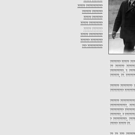
????? ???????
????? ???????????
?????? ???????
????? ???????
????? ?????????
????? ???????
????? ?????????
?????? ????????
??? ??????????
??????? ????? ???
?? ?????? ?????
?????????, ?. ????
??????, ??. ?????
?????? ???????? ?
????????? ???????
?????? ??????????
???????????, ???
????????? ???????
???????, ? ??????
? ?????????, ????
????? ????? ??.
?? ?? ??? ??????