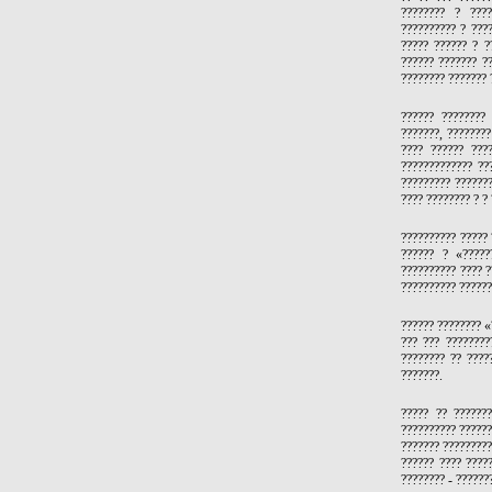
???????? ? ????
?????????? ? ????
????? ?????? ? ?
?????? ??????? ??
???????? ??????? 
?????? ????????
???????, ????????
???? ?????? ???
????????????? ??
????????? ???????
???? ???????? ? ?
?????????? ????? 
?????? ? «?????
?????????? ???? ?
?????????? ??????
?????? ???????? «
??? ??? ????????
???????? ?? ????
???????.
????? ?? ???????
?????????? ??????
??????? ?????????
?????? ???? ?????
???????? - ??????