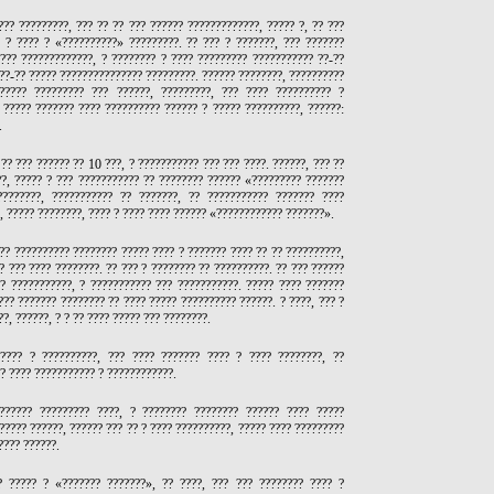
??? ?????????, ??? ?? ?? ??? ?????? ?????????????, ????? ?, ?? ???
? ? ???? ? «??????????» ?????????. ?? ??? ? ???????, ??? ???????
??? ?????????????, ? ???????? ? ???? ????????? ??????????? ??-??
 ??-?? ????? ??????????????? ?????????. ?????? ????????, ??????????
?????? ????????? ??? ??????, ?????????, ??? ???? ?????????? ?
 ????? ??????? ???? ?????????? ?????? ? ????? ??????????, ??????:
.
 ?? ??? ?????? ?? 10 ???, ? ??????????? ??? ??? ????. ??????, ??? ??
?, ????? ? ??? ??????????? ?? ???????? ?????? «????????? ???????
????????, ??????????? ?? ???????, ?? ??????????? ??????? ????
, ????? ????????, ???? ? ???? ???? ?????? «???????????? ???????».
?? ?????????? ???????? ????? ???? ? ??????? ???? ?? ?? ??????????,
? ??? ???? ????????. ?? ??? ? ???????? ?? ??????????. ?? ??? ??????
? ???????????, ? ??????????? ??? ???????????. ????? ???? ???????
??? ??????? ???????? ?? ???? ????? ?????????? ??????. ? ????, ??? ?
?, ??????, ? ? ?? ???? ????? ??? ????????.
 ???? ? ??????????, ??? ???? ??????? ???? ? ???? ????????, ??
? ???? ??????????? ? ????????????.
??????? ????????? ????, ? ???????? ???????? ?????? ???? ?????
????? ??????, ?????? ??? ?? ? ???? ??????????, ????? ???? ?????????
???? ??????.
? ????? ? «??????? ???????», ?? ????, ??? ??? ???????? ???? ?