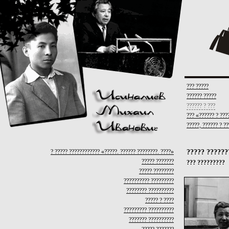
??? ?????
?????? ?????
?????? ? ???
??? «?????? ? ???
?????, ?????? ? ?
? ????? ???????????? «?????. ?????? ????????. ????»
????? ??????
????? ???????
??? ?????????
????? ????????
?????????? ?????????
???????? ??????????
????? ? ????
????????? ??????????
??????? ??????????