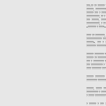
???-?? ?? ?????? 
??????, ????????
?????? ??? ? ????
???????????, ?? ?
??? ??????, ???
???????????, ? ??
«??????? ? ????!»
???? ?? ????????,
????????????? ???
??????». ??? ? 
???????? ????????
?????? ???????? ?
?????? ?? ???????
??? ? ????????? ?
??? ?????????? ? 
???? ???????? ????
?????? ????????
????????? ???????
??????, ????? ?
?????????? ? ????
? ????? ?????????
? ?????? ? ??? 