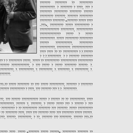
??????? ???????? ?? ?????????
??????????. ? ???????? ? ????, ??? ?
???????? ????????? ???????? ??????
????????? ???????, ??????? ?????????
???????? ???????? «??????? ????? ????
-???», ????????? ????? ?????????? ?
????????????? ?????????, ???????????
?????????????? ????? ? ?????
??????????. ????? ????????? ?????????
?????? ???????????, ?????????
??????????, ?????????. ??????????????
???? ???? ?? ?? ?????????? ?.?.??????
? ?.?.?????????. ? ? ??????? ????????
?? ? ? ????????? ?????, ????? ?? ?????????? ??????????? ??????????
??????? ????????????, ? ??? ????? ? ????? ???????? ??????: ?.
?????????, ?. ??????????, ?. ?????????, ?. ????????, ?. ?????????, ?.
????????.
??-?? ????? ???????? ?? ??? ????? ??????????, ??????? ? ????????
?????? ?????????? ? ????, ??? ??????? ??? ?.?. ?????????.
??, ??? ?????? ??????????? ????? ? ?????? ?? ?? ??????????, ????
??????????, ?????? ?, ???????, ? ????? ????? ??? ? ?????? ? ???
 ????????? ? ?? ?????????? ???????? ??? ???????. ????? ??????????
? ?? ???????? ????, ???? ??? ??????? ???? ??? ???????? ????? ??????.
???, ??????, ?????????, ? ??, ??????? ??? ????????, ?????? ???-??
????? ????, ????? «??????? ????? ??????» ????????? ??????? ??