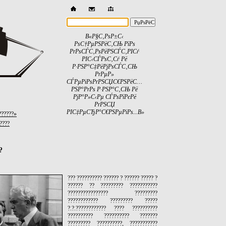
В«Р§С‚РѕР±С‹
РѕС†РµРЅРёС‚СЊ РїРѕ
РґРѕСЃС‚РѕРёРЅСЃС‚РІСѓ
РІС‹СЃРѕС‚Сѓ Рё
Р·РЅР°С‡РёРјРѕСЃС‚СЊ
РґРµР»
СЃРµРіРѕРґРЅСЏС€РЅРёС…
РЅР°РґРѕ Р·РЅР°С‚СЊ Рё
РјР°Р»С‹Рµ СЃРѕРїРєРё
РґРЅСЏ
РІС‡РµСЂР°С€РЅРµРіРѕ...В»
??????»
?????
?
??? ?????????? ?????? ? ?????? ????? ?
?????? ?? ????????? ???????????
???????????????? ?????????
???????????? ????????? ?????
?.?.???????????? ???? ??????????
?????????? ?????????? ???????
????????? ??????????, ???????????